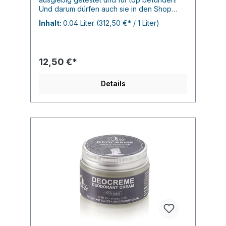
Und darum dürfen auch sie in den Shop
einziehen. Mit Sheabutter,Kokosöl,
Inhalt:
0.04 Liter
(312,50 €* / 1 Liter)
Kakobutter und Mandelöl! in tollen Düften
reicht eine Fingerspitze für Frische am
ganzen Tag! Und das Ganze OHNE
Aluminiumsalze,Alkohol und
12,50 €*
Konservierungsmittel....
Details