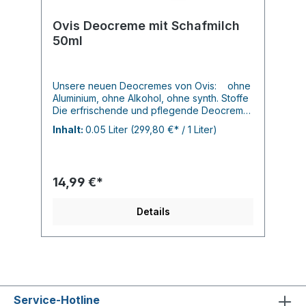
Ovis Deocreme mit Schafmilch
50ml
Unsere neuen Deocremes von Ovis: ohne
Aluminium, ohne Alkohol, ohne synth. Stoffe
Die erfrischende und pflegende Deocreme
von Ovis kommt ganz o. synthetische Stoffe
Inhalt:
0.05 Liter
(299,80 €* / 1 Liter)
oder Aluminium. Die wirksame Formulierung
beugt unangenehmen Schweißgeruch vor
und neutralisiert bereits entstandene
Körpergerüche. Sie zieht schnell ein ohne
14,99 €*
dabei fettige Rückstände oder weiße
Flecken auf der Kleidung zu hinterlassen.
Anwendung: Für einen Tag lang Frische
Details
eine erbsengroße Menge unter den
Achseln verteilen.
Service-Hotline