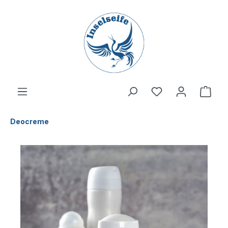
inhalt springen
Deocreme