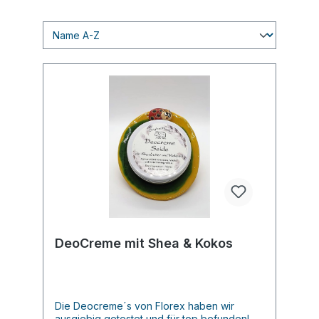
DeoCreme mit Shea & Kokos
Die Deocreme´s von Florex haben wir
ausgiebig getestet und für top befunden!