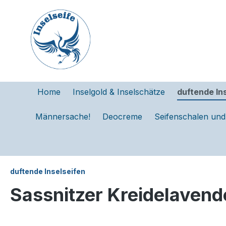
e springen
Zur Hauptnavigation springen
Home
Inselgold & Inselschätze
duftende In
Männersache!
Deocreme
Seifenschalen un
duftende Inselseifen
Sassnitzer Kreidelavend