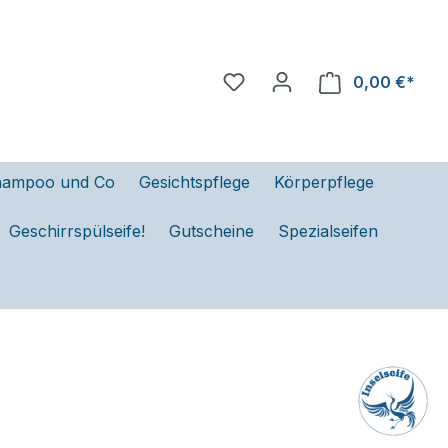
0,00 €*
hampoo und Co
Gesichtspflege
Körperpflege
Geschirrspülseife!
Gutscheine
Spezialseifen