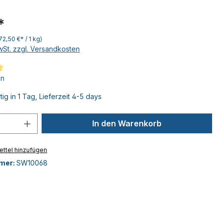
*
72,50 €* / 1 kg)
MwSt. zzgl. Versandkosten
iche Bewertung von 5 von 5 Sternen
en
ig in 1 Tag, Lieferzeit 4-5 days
 Anzahl: Gib den gewünschten Wert ein 
In den Warenkorb
ttel hinzufügen
mer:
SW10068