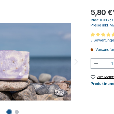
5,80 €
Inhalt:
0.08 kg
(
Preise inkl. 
Durchschnittl
3 Bewertung
Versandfert
Produkt
Zum Merkze
Produktnum