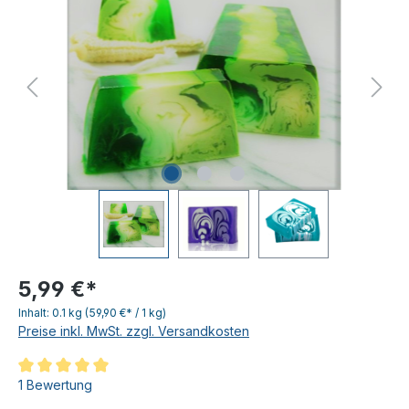
5,99 €*
Inhalt:
0.1 kg
(59,90 €* / 1 kg)
Preise inkl. MwSt. zzgl. Versandkosten
Durchschnittliche Bewertung von 5 von 5 Sternen
1 Bewertung