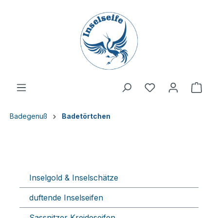
inhalt springen
Badegenuß
Badetörtchen
Inselgold & Inselschätze
duftende Inselseifen
Sassnitzer Kreideseifen