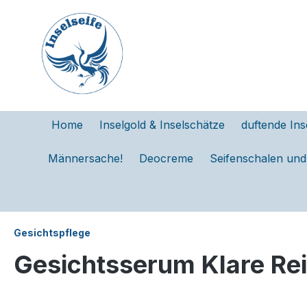
e springen
Zur Hauptnavigation springen
Home
Inselgold & Inselschätze
duftende Ins
Männersache!
Deocreme
Seifenschalen un
Gesichtspflege
Gesichtsserum Klare Rei