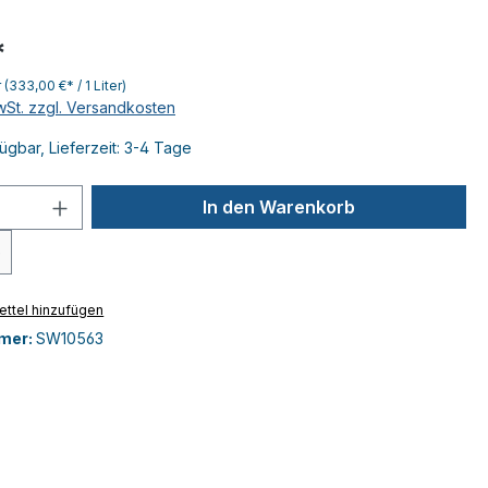
*
r
(333,00 €* / 1 Liter)
MwSt. zzgl. Versandkosten
ügbar, Lieferzeit: 3-4 Tage
 Anzahl: Gib den gewünschten Wert ein 
In den Warenkorb
e
ttel hinzufügen
mer:
SW10563