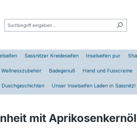
elseifen
Sassnitzer Kreideseifen
Inselseifen pur
Sha
d Wellnesszubehör
Badegenuß
Hand und Fusscreme
Duschgeschichten
Unser Inselseifen Laden in Sassnitz!
nheit mit Aprikosenkernöl