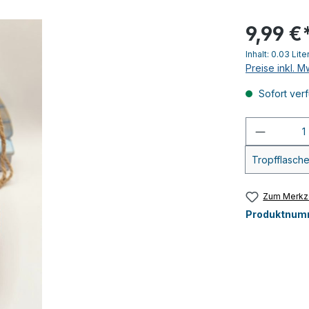
9,99 €
Inhalt:
0.03 Lite
Preise inkl. 
Sofort verf
Produkt
Tropfflasch
Zum Merkze
Produktnum