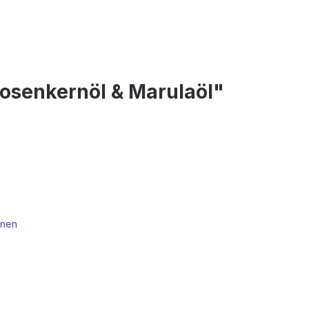
kosenkernöl & Marulaöl"
nnen