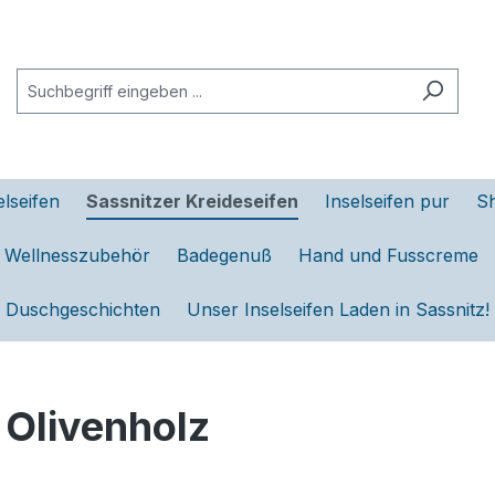
elseifen
Sassnitzer Kreideseifen
Inselseifen pur
S
d Wellnesszubehör
Badegenuß
Hand und Fusscreme
Duschgeschichten
Unser Inselseifen Laden in Sassnitz!
 Olivenholz