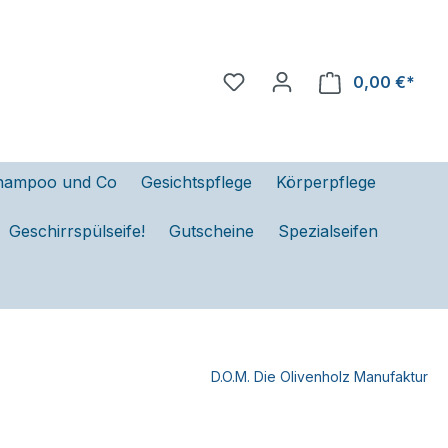
0,00 €*
hampoo und Co
Gesichtspflege
Körperpflege
Geschirrspülseife!
Gutscheine
Spezialseifen
D.O.M. Die Olivenholz Manufaktur