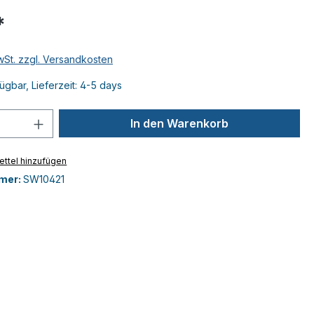
*
MwSt. zzgl. Versandkosten
ügbar, Lieferzeit: 4-5 days
 Anzahl: Gib den gewünschten Wert ein 
In den Warenkorb
ttel hinzufügen
mer:
SW10421