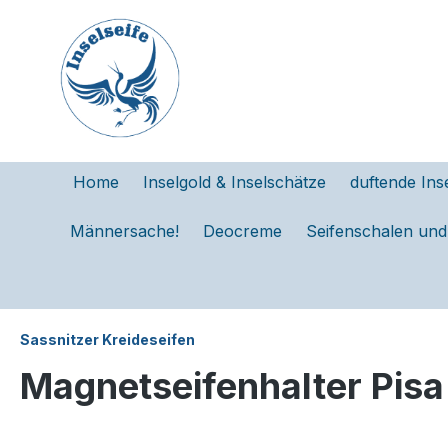
e springen
Zur Hauptnavigation springen
Home
Inselgold & Inselschätze
duftende Ins
Männersache!
Deocreme
Seifenschalen un
Sassnitzer Kreideseifen
Magnetseifenhalter Pisa