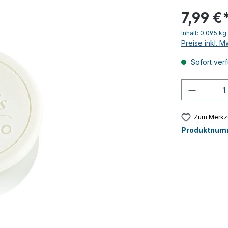
7,99 €
Inhalt:
0.095 kg
Preise inkl. 
Sofort verf
Produkt
Zum Merkze
Produktnum