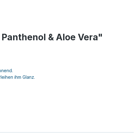
 Panthenol & Aloe Vera"
onend.
rleihen ihm Glanz.