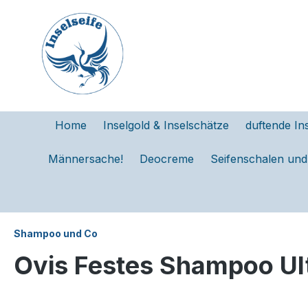
e springen
Zur Hauptnavigation springen
Home
Inselgold & Inselschätze
duftende Ins
Männersache!
Deocreme
Seifenschalen un
Shampoo und Co
Ovis Festes Shampoo Ult