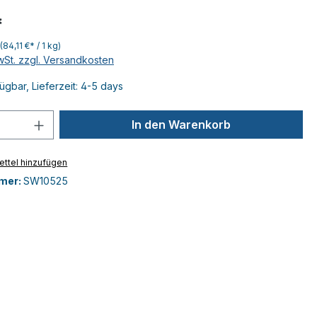
*
(84,11 €* / 1 kg)
MwSt. zzgl. Versandkosten
ügbar, Lieferzeit: 4-5 days
 Anzahl: Gib den gewünschten Wert ein 
In den Warenkorb
ttel hinzufügen
mer:
SW10525