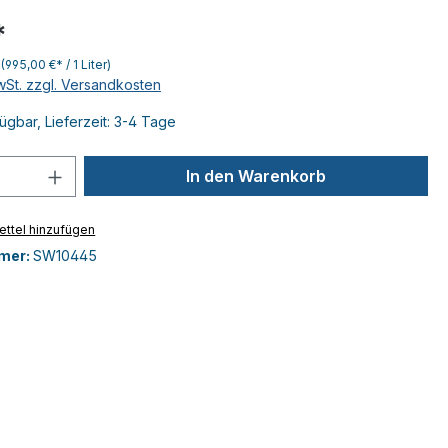
*
r
(995,00 €* / 1 Liter)
MwSt. zzgl. Versandkosten
ügbar, Lieferzeit: 3-4 Tage
 Anzahl: Gib den gewünschten Wert ein 
In den Warenkorb
ttel hinzufügen
mer:
SW10445