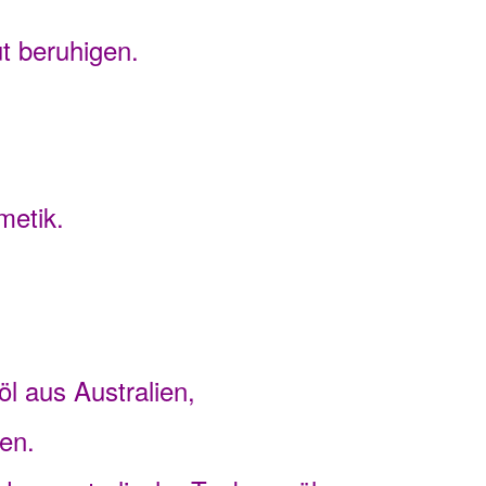
t beruhigen.
metik.
l aus Australien,
en.