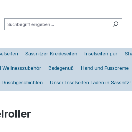
selseifen
Sassnitzer Kreideseifen
Inselseifen pur
Sh
d Wellnesszubehör
Badegenuß
Hand und Fusscreme
Duschgeschichten
Unser Inselseifen Laden in Sassnitz!
roller