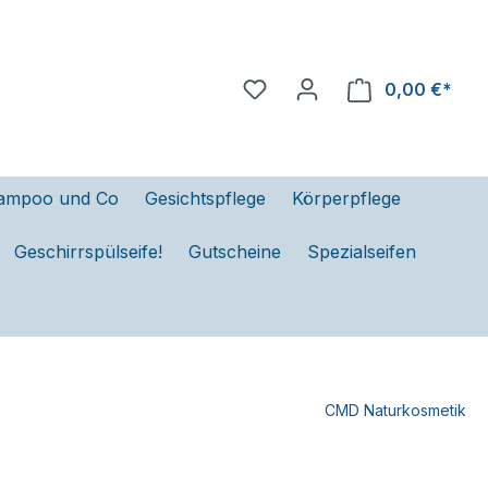
0,00 €*
ampoo und Co
Gesichtspflege
Körperpflege
Geschirrspülseife!
Gutscheine
Spezialseifen
CMD Naturkosmetik