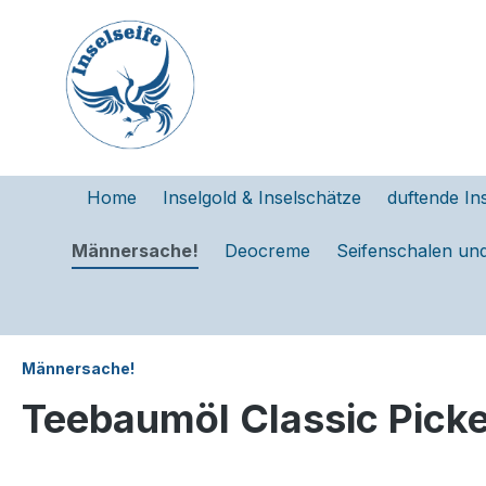
e springen
Zur Hauptnavigation springen
Home
Inselgold & Inselschätze
duftende In
Männersache!
Deocreme
Seifenschalen un
Männersache!
Teebaumöl Classic Pickel