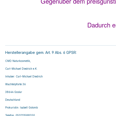
Gegenüber dem preisgünsti
Dadurch er
Herstellerangabe gem. Art. 9 Abs. 6 GPSR:
CMD Naturkosmetik,
Carl-Michael Diedrich e.K.
I
nhaber: Carl-Michael Diedrich
Wachtelpforte 36
38644 Goslar
Deutschland
Prokuristin: Isabell Golomb
Telefon: 053213588200